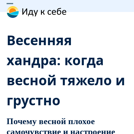
Skip
Open
Close
to
content
mobile
mobile
menu
menu
Весенняя
хандра: когда
весной тяжело и
грустно
Почему весной плохое
самочувствие и настроение