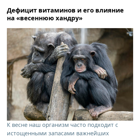
Дефицит витаминов и его влияние
на «весеннюю хандру»
К весне наш организм часто подходит с
истощенными запасами важнейших