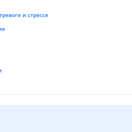
тревоге и стрессе
ия
и