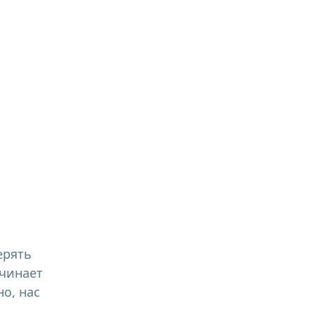
ерять
ачинает
о, нас