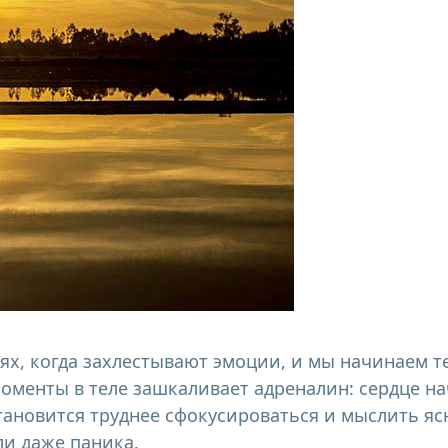
ях, когда захлестывают эмоции, и мы начинаем т
моменты в теле зашкаливает адреналин: сердце н
тановится труднее сфокусироваться и мыслить ясн
ли даже паника.