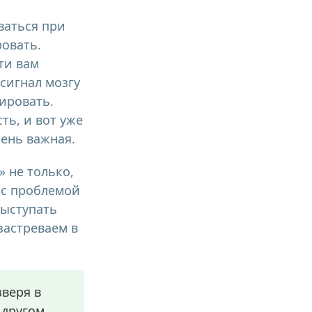
ваться при
ровать.
ти вам
сигнал мозгу
ировать.
ть, и вот уже
чень важная.
 не только,
 с проблемой
выступать
застреваем в
зверя в
 другом