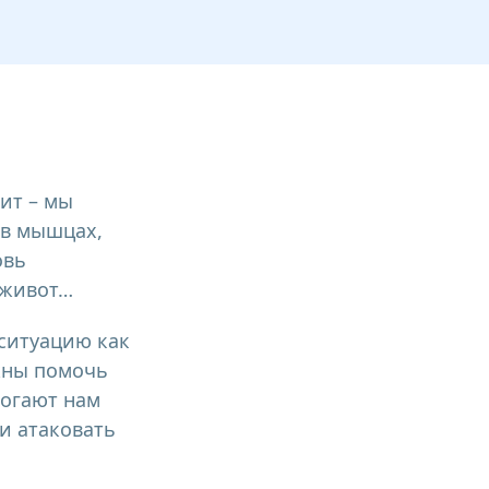
ит – мы
 в мышцах,
овь
ь живот…
 ситуацию как
лжны помочь
могают нам
и атаковать