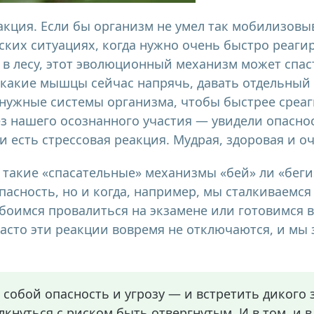
акция. Если бы организм не умел так мобилизовы
еских ситуациях, когда нужно очень быстро реаги
 в лесу, этот эволюционный механизм может спас
, какие мышцы сейчас напрячь, давать отдельный 
нужные системы организма, чтобы быстрее среаг
ез нашего осознанного участия — увидели опаснос
 и есть стрессовая реакция. Мудрая, здоровая и о
 такие «спасательные» механизмы «бей» ли «беги»
пасность, но и когда, например, мы сталкиваемся
 боимся провалиться на экзамене или готовимся 
асто эти реакции вовремя не отключаются, и мы 
 собой опасность и угрозу — и встретить дикого 
олкнуться с риском быть отвергнутым. И в том, и в